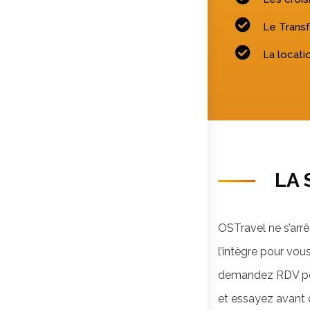
Le Transf
La locati
LA 
OSTravel ne s’arr
l’intègre pour vo
demandez RDV pou
et essayez avant 