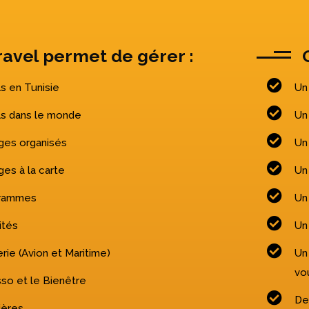
avel permet de gérer :
s en Tunisie
Un
ls dans le monde
Un
ges organisés
Un
es à la carte
Un
grammes
Un
ités
Un 
erie (Avion et Maritime)
Un
vo
so et le Bienêtre
De
ières