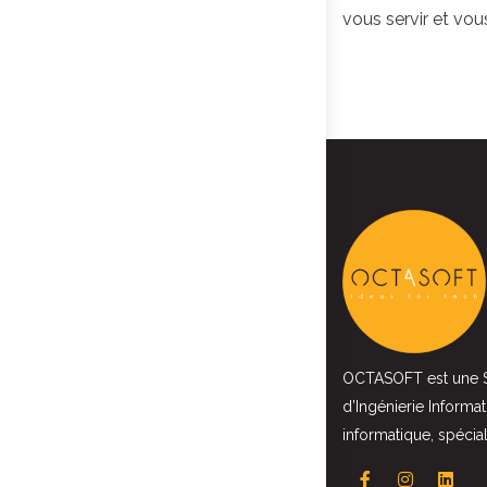
vous servir et vou
OCTASOFT est une So
d’Ingénierie Informat
informatique, spécia