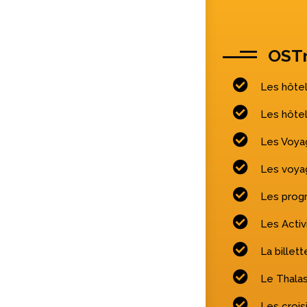
OSTr
Les hôtel
Les hôte
Les Voya
Les voyag
Les pro
Les Activ
La billett
Le Thalas
Les crois