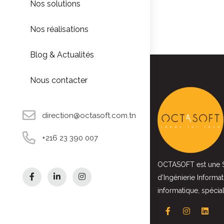
Nos solutions
Nos réalisations
Blog & Actualités
Nous contacter
direction@octasoft.com.tn
+216 23 390 007
OCTASOFT est une So
d’Ingénierie Informat
informatique, spécia