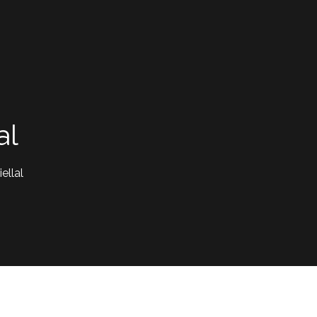
al
iellal